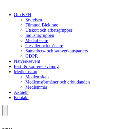
Om KFH
Styrelsen
Filmnod Blekinge
Utskott och arbetsgrupper
Industrigruppen
Medarbetare
Gesäller och mästare
Samarbets- och samverkansparters
GDPR
Nätverksevent
Fest- & konferensvåning
Medlemskap
Medlemskap
Medlemsförmåner och erbjudanden
Medlemmar
Aktuellt
Kontakt