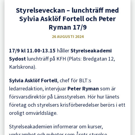
Styrelseveckan – lunchträff med
Sylvia Asklöf Fortell och Peter
Ryman 17/9
26 AUGUSTI 2024
17/9 kl 11.00-13.15
håller
Styrelseakademi
Sydost
lunchträff på KFH (Plats: Bredgatan 12,
Karlskrona).
Sylvia Asklöf Fortell
, chef för BLT:s
ledarredaktion, intervjuar
Peter Ryman
som är
försvarsdirektör på Länsstyrelsen. Hör hur länets
företag och styrelsers krisförberedelser berörs i ett
oroligt omvärldsläge.
Styrelseakademien informerar om kurser,
verksamhet och nyheter som Årets styrelse