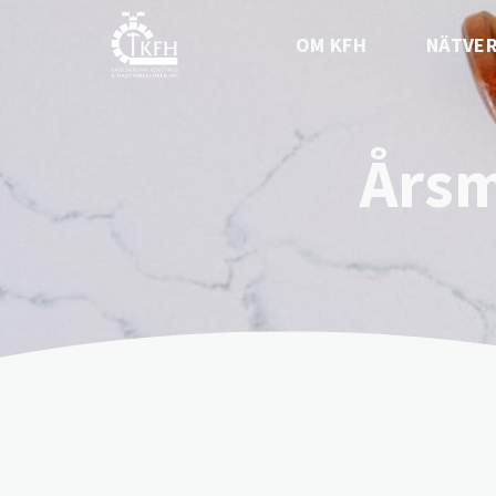
OM KFH
NÄTVE
Årsm