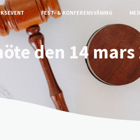
RKSEVENT
FEST- & KONFERENSVÅNING
MED
öte den 14 mars