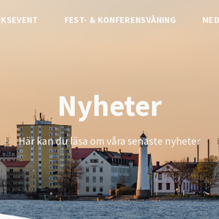
RKSEVENT
FEST- & KONFERENSVÅNING
MED
Nyheter
Här kan du läsa om våra senaste nyheter